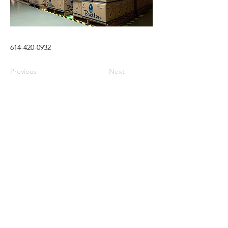
614-420-0932
Previous
Next
Jesús Salido Sur 506-Int. A,
Juárez, 85870
Navojoa, Son.
+52 642 422 0867
contacto@bretton.com.m
x
© 2025 Agropecuaria Bretona. Sitio Web desarrollado por
Maquila Digital™