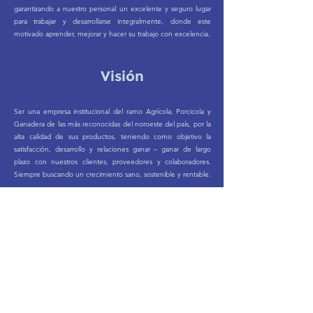
garantizando a nuestro personal un excelente y seguro lugar
para trabajar y desarrollarse integralmente, donde este
motivado aprender, mejorar y hacer su trabajo con excelencia.
Visión
Ser una empresa institucional del ramo Agrícola, Porcicola y
Ganadera de las más reconocidas del noroeste del país, por la
alta calidad de sus productos, teniendo como objetivo la
satisfacción, desarrollo y relaciones ganar – ganar de largo
plazo con nuestros clientes, proveedores y colaboradores.
Siempre buscando un crecimiento sano, sostenible y rentable.